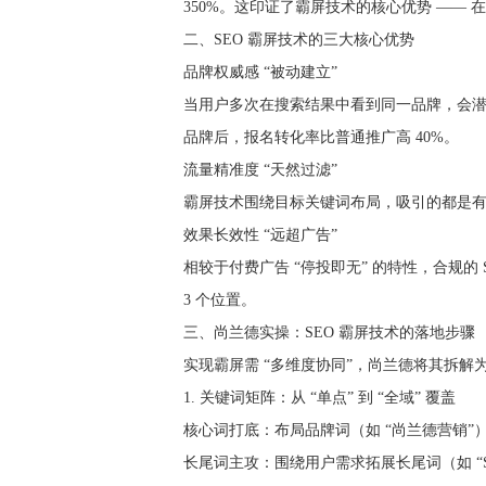
350%。这印证了霸屏技术的核心优势 —— 
二、SEO 霸屏技术的三大核心优势
品牌权威感 “被动建立”
当用户多次在搜索结果中看到同一品牌，会潜意
品牌后，报名转化率比普通推广高 40%。
流量精准度 “天然过滤”
霸屏技术围绕目标关键词布局，吸引的都是有
效果长效性 “远超广告”
相较于付费广告 “停投即无” 的特性，合规的 
3 个位置。
三、尚兰德实操：SEO 霸屏技术的落地步骤
实现霸屏需 “多维度协同”，尚兰德将其拆解
1. 关键词矩阵：从 “单点” 到 “全域” 覆盖
核心词打底：布局品牌词（如 “尚兰德营销”）
长尾词主攻：围绕用户需求拓展长尾词（如 “