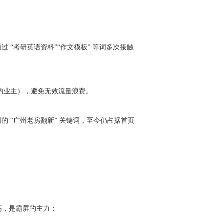
 “考研英语资料”“作文模板” 等词多次接触
求的业主），避免无效流量浪费。
布局的 “广州老房翻新” 关键词，至今仍占据首页
高，是霸屏的主力；