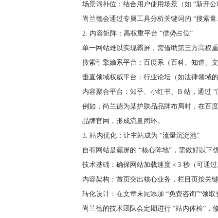
场景词补位：结合用户使用场景（如 “新开
尚兰德会通过专属工具分析关键词的 “搜索量、
2. 内容矩阵：高权重平台 “借势占位”
单一网站难以实现霸屏，需借助第三方高权重
搜索引擎嫡系平台：百度系（百科、知道、文库、百
垂直领域权威平台：行业论坛（如法律领域的 
内容聚合平台：知乎、小红书、B 站，通过 
例如，尚兰德为某护肤品品牌布局时，在百度知
品牌官网，形成流量闭环。
3. 站内优化：让主站成为 “流量沉淀池”
自有网站是霸屏的 “核心阵地”，需做好以下
技术基础：确保网站加载速度＜3 秒（可通过压
内容架构：首页突出核心业务，栏目页按关键词
转化设计：在文章末尾添加 “免费咨询”“领取
尚兰德的技术团队会定期进行 “站内体检”