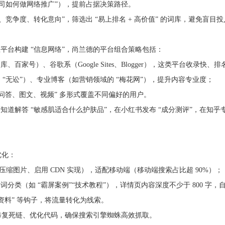
公司如何做网络推广”），提前占据决策路径。
竞争度、转化意向”，筛选出 “易上排名 + 高价值” 的词库，避免盲目投
平台构建 “信息网络”，尚兰德的平台组合策略包括：
家号）、谷歌系（Google Sites、Blogger），这类平台收录快、排
“无讼”）、专业博客（如营销领域的 “梅花网”），提升内容专业度；
“问答、图文、视频” 多形式覆盖不同偏好的用户。
道解答 “敏感肌适合什么护肤品”，在小红书发布 “成分测评”，在知乎
优化：
缩图片、启用 CDN 实现），适配移动端（移动端搜索占比超 90%）；
分类（如 “霸屏案例”“技术教程”），详情页内容深度不少于 800 字，
资料” 等钩子，将流量转化为线索。
，修复死链、优化代码，确保搜索引擎蜘蛛高效抓取。