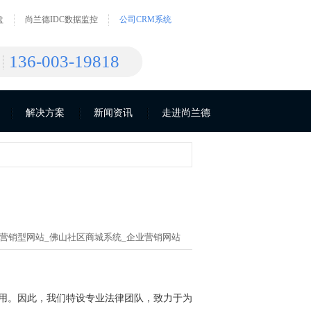
盘
尚兰德IDC数据监控
公司CRM系统
136-003-19818
解决方案
新闻资讯
走进尚兰德
营销型网站_
佛山社区商城系统_
企业营销网站
作用。因此，我们特设专业法律团队，致力于为