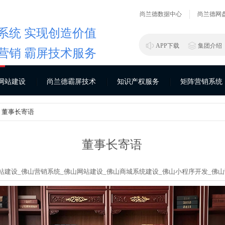
尚兰德数据中心
尚兰德网
系统 实现创造价值
APP下载
集团介绍
营销 霸屏技术服务
网站建设
尚兰德霸屏技术
知识产权服务
矩阵营销系统
> 董事长寄语
董事长寄语
站建设_
佛山营销系统_
佛山网站建设_
佛山商城系统建设_
佛山小程序开发_
佛山