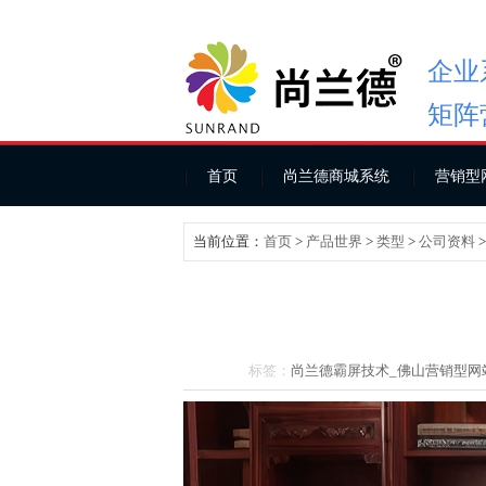
企业
矩阵
首页
尚兰德商城系统
营销型
当前位置：
首页
>
产品世界
>
类型
>
公司资料
标签：
尚兰德霸屏技术_
佛山营销型网